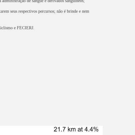
a administração de sangue e derivados sangüíneos;
rem seus respectivos percursos; não é brinde e nem
 Ciclismo e FECIERJ.