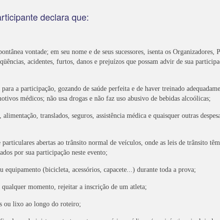
rticipante declara que:
pontânea vontade; em seu nome e de seus sucessores, isenta os Organizadores, 
qüências, acidentes, furtos, danos e prejuízos que possam advir de sua partici
o para a participação, gozando de saúde perfeita e de haver treinado adequadamen
otivos médicos; não usa drogas e não faz uso abusivo de bebidas alcoólicas;
imentação, translados, seguros, assistência médica e quaisquer outras despesas
 particulares abertas ao trânsito normal de veículos, onde as leis de trânsito tê
ados por sua participação neste evento;
u equipamento (bicicleta, acessórios, capacete...) durante toda a prova;
a qualquer momento, rejeitar a inscrição de um atleta;
s ou lixo ao longo do roteiro;