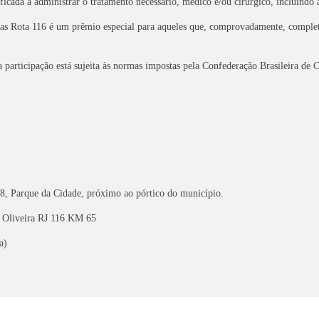
icada a administrar o tratamento necessário, médico e/ou cirúrgico, incluindo 
as Rota 116 é um prêmio especial para aqueles que, comprovadamente, completa
a participação está sujeita às normas impostas pela Confederação Brasileira de
8, Parque da Cidade, próximo ao pórtico do município.
e Oliveira RJ 116 KM 65
a)