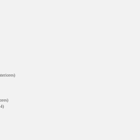
teriores)
ores)
14)