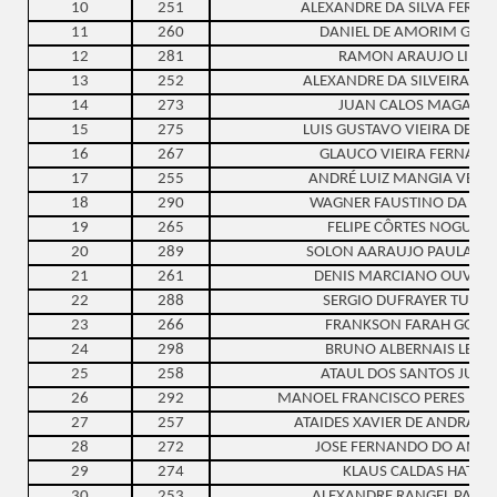
10
251
ALEXANDRE DA SILVA FERNA
11
260
DANIEL DE AMORIM GOM
12
281
RAMON ARAUJO LIMA
13
252
ALEXANDRE DA SILVEIRA SA
14
273
JUAN CALOS MAGALDI
15
275
LUIS GUSTAVO VIEIRA DE FR
16
267
GLAUCO VIEIRA FERNAND
17
255
ANDRÉ LUIZ MANGIA VENT
18
290
WAGNER FAUSTINO DA CU
19
265
FELIPE CÔRTES NOGUEIR
20
289
SOLON AARAUJO PAULA P
21
261
DENIS MARCIANO OUVER
22
288
SERGIO DUFRAYER TURQ
23
266
FRANKSON FARAH GOME
24
298
BRUNO ALBERNAIS LEMO
25
258
ATAUL DOS SANTOS JUNI
26
292
MANOEL FRANCISCO PERES DE O
27
257
ATAIDES XAVIER DE ANDRADE
28
272
JOSE FERNANDO DO AMA
29
274
KLAUS CALDAS HATJE
30
253
ALEXANDRE RANGEL PACH