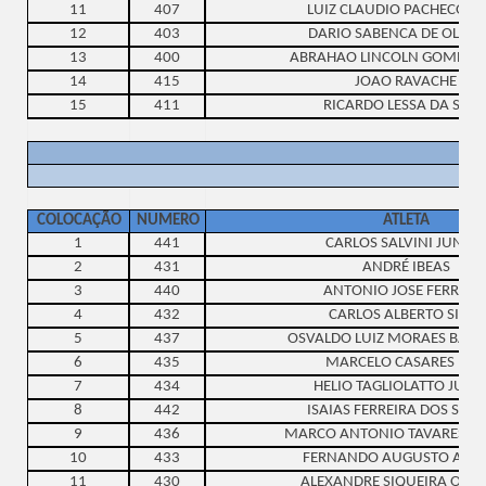
11
407
LUIZ CLAUDIO PACHECO L
12
403
DARIO SABENCA DE OLIVE
13
400
ABRAHAO LINCOLN GOMES 
14
415
JOAO RAVACHE
15
411
RICARDO LESSA DA SILV
COLOCAÇÃO
NUMERO
ATLETA
1
441
CARLOS SALVINI JUNIO
2
431
ANDRÉ IBEAS
3
440
ANTONIO JOSE FERREIR
4
432
CARLOS ALBERTO SILVA
5
437
OSVALDO LUIZ MORAES BARC
6
435
MARCELO CASARES REIS
7
434
HELIO TAGLIOLATTO JUNI
8
442
ISAIAS FERREIRA DOS SAN
9
436
MARCO ANTONIO TAVARES DA
10
433
FERNANDO AUGUSTO ARR
11
430
ALEXANDRE SIQUEIRA OLIV