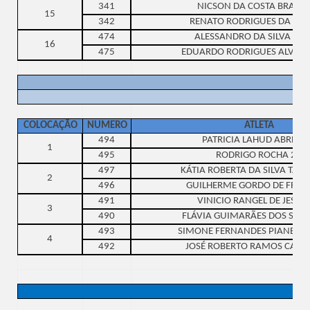
341
NICSON DA COSTA BRAGA
15
342
RENATO RODRIGUES DA SILV
474
ALESSANDRO DA SILVA LOB
16
475
EDUARDO RODRIGUES ALVARE
COLOCAÇÃO
NUMERO
ATLETA
494
PATRICIA LAHUD ABREU 
1
495
RODRIGO ROCHA 22
497
KÁTIA ROBERTA DA SILVA TAVA
2
496
GUILHERME GORDO DE FREIT
491
VINICIO RANGEL DE JESUS
3
490
FLÁVIA GUIMARÃES DOS SAN
493
SIMONE FERNANDES PIANES AL
4
492
JOSÉ ROBERTO RAMOS CALIS