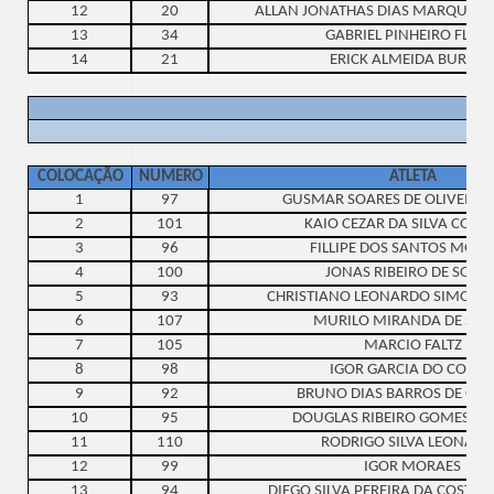
12
20
ALLAN JONATHAS DIAS MARQUES D
13
34
GABRIEL PINHEIRO FLOR
14
21
ERICK ALMEIDA BURLEI
COLOCAÇÃO
NUMERO
ATLETA
1
97
GUSMAR SOARES DE OLIVEIRA 
2
101
KAIO CEZAR DA SILVA CORD
3
96
FILLIPE DOS SANTOS MORE
4
100
JONAS RIBEIRO DE SOUS
5
93
CHRISTIANO LEONARDO SIMOES 
6
107
MURILO MIRANDA DE SO
7
105
MARCIO FALTZ
8
98
IGOR GARCIA DO COUT
9
92
BRUNO DIAS BARROS DE OLI
10
95
DOUGLAS RIBEIRO GOMES DA 
11
110
RODRIGO SILVA LEONAR
12
99
IGOR MORAES
13
94
DIEGO SILVA PEREIRA DA COSTA