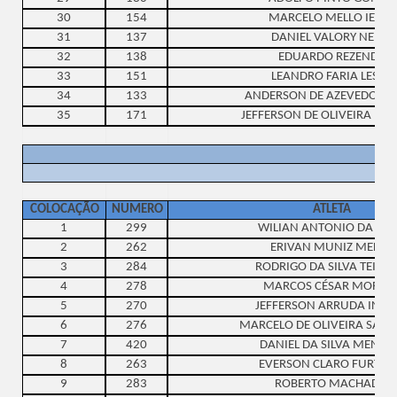
30
154
MARCELO MELLO IEKER
31
137
DANIEL VALORY NEIVA
32
138
EDUARDO REZENDE
33
151
LEANDRO FARIA LESSA
34
133
ANDERSON DE AZEVEDO B
35
171
JEFFERSON DE OLIVEIRA BI
COLOCAÇÃO
NUMERO
ATLETA
1
299
WILIAN ANTONIO DA SIL
2
262
ERIVAN MUNIZ MELLO
3
284
RODRIGO DA SILVA TEIXEI
4
278
MARCOS CÉSAR MORAE
5
270
JEFFERSON ARRUDA INÁC
6
276
MARCELO DE OLIVEIRA SAN
7
420
DANIEL DA SILVA MENEZ
8
263
EVERSON CLARO FURTA
9
283
ROBERTO MACHADO