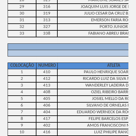
28
325
MARCONE SOARES SANT
29
316
JOAQUIM LUIS JORGE DE MI
30
319
JULIO CESAR DA CRUZ BAR
31
313
EMERSON FARIA ROCHA
32
327
PORTO JUNIOR
33
338
FABIANO ABREU BRAND
COLOCAÇÃO
NUMERO
ATLETA
1
410
PAULO HENRIQUE SOARES 
2
412
RICARDO LUIZ DA SILVA MA
3
413
WANDERLEY LADEIRA DA SI
4
408
OZIEL RIBEIRO BARROZ
5
405
JOSIEL MELLO DA ROSA
6
406
SILVANO DE ORNELAS FRE
7
404
EDUARDO WERNECK DA ROCHA
8
417
FELIPE BARCELOS ESPER
9
402
AMOS FRANCISCONI MOT
10
416
LUIZ PHILIPE RANGEL