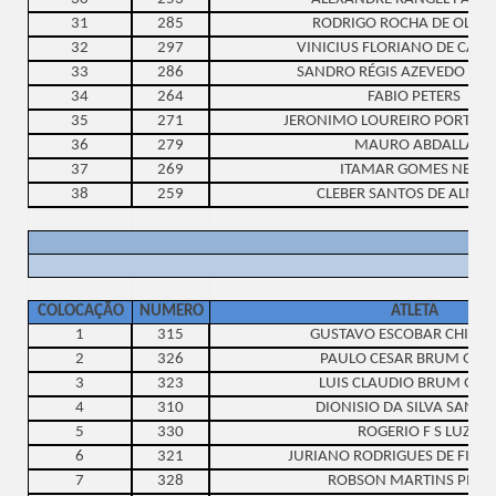
31
285
RODRIGO ROCHA DE OLIVE
32
297
VINICIUS FLORIANO DE CAR
33
286
SANDRO RÉGIS AZEVEDO BA
34
264
FABIO PETERS
35
271
JERONIMO LOUREIRO PORTAL 
36
279
MAURO ABDALLA
37
269
ITAMAR GOMES NETO
38
259
CLEBER SANTOS DE ALMEI
COLOCAÇÃO
NUMERO
ATLETA
1
315
GUSTAVO ESCOBAR CHICRA
2
326
PAULO CESAR BRUM GAB
3
323
LUIS CLAUDIO BRUM GAB
4
310
DIONISIO DA SILVA SANT
5
330
ROGERIO F S LUZ
6
321
JURIANO RODRIGUES DE FIGU
7
328
ROBSON MARTINS PINT