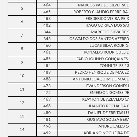
464
MARCOS PAULO SILVEIRA DE A
5
465
ROBERTO CLAUDIO FERREIRA DE O
483
FREDERICO VIEIRA PEIXOTO
6
482
TIAGO CORREA DOS SANTO
344
MARCELO SILVA DE SÁ 1
7
343
OSWALDO DOS SANTOS AZEREDO C
460
LUCAS SILVA RODRIGUES 
8
461
RONALDO RODRIGUES DUAR
485
FÁBIO JOHNNY GONÇALVES BAR
9
484
TONNI TELES 13
489
PEDRO HENRIQUE DE MACEDO S
10
488
ANTONIO JOAQUIM DE MACEDO S
473
EVANDERSON GOMES PERE
11
472
EMERSON GOMES PERES 
469
KLAYTON DE AZEVEDO CARD
12
468
JUANITO ROCHA DA CRUZ
480
DANIEL DE FREITAS LUNA 
13
481
GUSTAVO SOUZA BERALDI
498
ANDRE GALLO 16
14
499
ADRIANO NOGUEIRA DE LIM