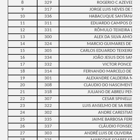
8
329
ROGERIO C AZEVEDO
9
317
JORGE LUIS NEVES DE SO
10
336
HABACUQUE SANTANA CR
11
311
EDUARDO CAMPOS DUQ
12
331
RÔMULO TEIXEIRA LEAL
13
300
ALEX DA SILVA AMORIM
14
324
MARCIO GUIMARES DE CAS
15
305
CARLOS EDUARDO TEIXEIRA DE
16
334
JOÃO JESUS DOS SANTO
17
332
VICTOR PONCE
18
314
FERNANDO MARCELO DE AZ
19
301
ALEXANDRE CALDEIRA MAR
20
308
CLAUDIO DO NASCIMENTO E 
21
318
JULIANO DE ABREU PENTE
22
307
CESAR SPINELLI
23
322
LUIS ANSELMO DE SA RIBEIRO
24
302
ANDRE CARESTIATO
25
335
JAIME BARBOSA FERREIR
26
337
CLÁUDIO FONSECA
27
303
ANDRÉ LUIS DE OLIVEIRA TA