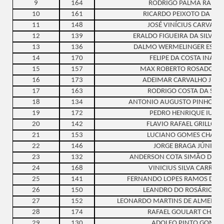
9
164
RODRIGO PALMA RAMO
10
161
RICARDO PEIXOTO DA COS
11
148
JOSÉ VINÍCIUS CARVALH
12
139
ERALDO FIGUEIRA DA SILVA J
13
136
DALMO WERMELINGER ESTE
14
170
FELIPE DA COSTA INÁCI
15
157
MAX ROBERTO ROSADO LO
16
173
ADEIMAR CARVALHO JUNI
17
163
RODRIGO COSTA DA SILV
18
134
ANTONIO AUGUSTO PINHO DE
19
172
PEDRO HENRIQUE IUNE
20
142
FLAVIO RAFAEL GRILLO F
21
153
LUCIANO GOMES CHAGA
22
146
JORGE BRAGA JÚNIOR
23
132
ANDERSON COTA SIMÃO DE OL
24
168
VINICIUS SILVA CARRAR
25
141
FERNANDO LOPES RAMOS DE O
26
150
LEANDRO DO ROSÁRIO ELI
27
152
LEONARDO MARTINS DE ALMEIDA
28
174
RAFAEL GOULART CHAVE
29
130
ADOLFO PINTO GOMES