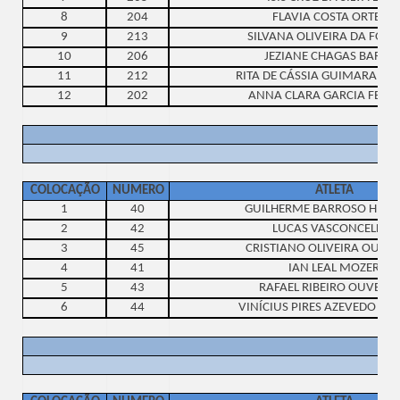
8
204
FLAVIA COSTA ORTEGA
9
213
SILVANA OLIVEIRA DA FON
10
206
JEZIANE CHAGAS BARRO
11
212
RITA DE CÁSSIA GUIMARAES 
12
202
ANNA CLARA GARCIA FERRE
COLOCAÇÃO
NUMERO
ATLETA
1
40
GUILHERME BARROSO HERI
2
42
LUCAS VASCONCELLOS
3
45
CRISTIANO OLIVEIRA OUVE
4
41
IAN LEAL MOZER
5
43
RAFAEL RIBEIRO OUVERN
6
44
VINÍCIUS PIRES AZEVEDO BA