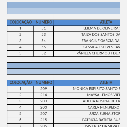
COLOCAÇÃO
NUMERO
ATLETA
1
51
LEILMA DE OLIVEIRA SILV
2
53
TAIZA DOS SANTOS DA SIL
3
54
FRANCINE GARCIA DAUM
4
55
GESSICA ESTEVES TAVARE
5
52
PÂMELA CHERMOUT DE AND
COLOCAÇÃO
NUMERO
ATLETA
1
209
MONICA ESPIRITO SANTO BER
2
214
MAYSA LEMOS VIEIRA
3
200
ADELIA ROSINA DE FREIT
4
203
CARLA M.N.PEIXOTO
5
207
LUIZA ELENA STOFEL
6
215
PATRICIA BATISTA BUSQU
7
205
ISIS CRUZ DA SILVA LIM