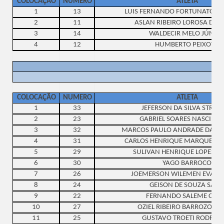
COLOCAÇÃO
NUMERO
ATLETA
1
13
LUIS FERNANDO FORTUNATO DE 
2
11
ASLAN RIBEIRO LOROSA DA 
3
14
WALDECIR MELO JÚNIO
4
12
HUMBERTO PEIXOTO
COLOCAÇÃO
NUMERO
ATLETA
1
33
JEFERSON DA SILVA STROL
2
23
GABRIEL SOARES NASCIME
3
32
MARCOS PAULO ANDRADE DA C
4
31
CARLOS HENRIQUE MARQUES B
5
29
SULIVAN HENRIQUE LOPES A
6
30
YAGO BARROCO
7
26
JOEMERSON WILEMEN EVANGE
8
24
GEISON DE SOUZA SALE
9
22
FERNANDO SALEME COS
10
27
OZIEL RIBEIRO BARROZO JU
11
25
GUSTAVO TROETI RODRIG