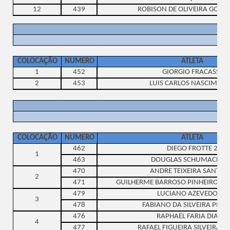
12
439
ROBISON DE OLIVEIRA GONC
COLOCAÇÃO
NUMERO
ATLETA
1
452
GIORGIO FRACASSI
2
453
LUIS CARLOS NASCIMEN
COLOCAÇÃO
NUMERO
ATLETA
462
DIEGO FROTTE 2
1
463
DOUGLAS SCHUMACKER 
470
ANDRE TEIXEIRA SANTOS
2
471
GUILHERME BARROSO PINHEIRO DE
479
LUCIANO AZEVEDO 10
3
478
FABIANO DA SILVEIRA PINT
476
RAPHAEL FARIA DIAS 9
4
477
RAFAEL FIGUEIRA SILVEIRA FA