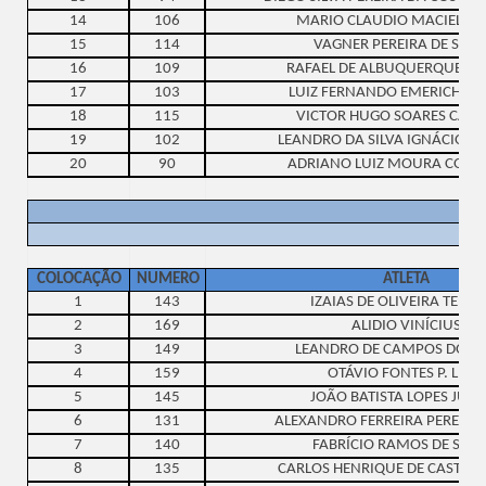
14
106
MARIO CLAUDIO MACIEL JU
15
114
VAGNER PEREIRA DE SOU
16
109
RAFAEL DE ALBUQUERQUE C
17
103
LUIZ FERNANDO EMERICH DA 
18
115
VICTOR HUGO SOARES CAR
19
102
LEANDRO DA SILVA IGNÁCIO 
20
90
ADRIANO LUIZ MOURA CONC
COLOCAÇÃO
NUMERO
ATLETA
1
143
IZAIAS DE OLIVEIRA TEIXE
2
169
ALIDIO VINÍCIUS
3
149
LEANDRO DE CAMPOS DOMI
4
159
OTÁVIO FONTES P. LEITE
5
145
JOÃO BATISTA LOPES JUN
6
131
ALEXANDRO FERREIRA PEREIRA 
7
140
FABRÍCIO RAMOS DE SOU
8
135
CARLOS HENRIQUE DE CASTRO