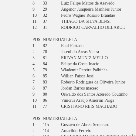
8
33
Luiz Felipe Mattos de Azevedo
9
29
Angenor Junqueira Manhães Junior
10
32
Pedro Wagner Rosário Brandão
11
37
THIAGO DA SILVA BENSI
12
31
RODRIGO CARVALHO DELARUE
POS
NUMERO
ATLETA
1
82
Raul Furtado
2
78
Josenildo Areas Vieira
3
81
ERIVAN MUNIZ MELLO
4
84
Felipe da Costa Inacio
5
79
Wlademir Pereira Palhinha
6
85
Willian Faisca José
7
83
Roberto Rodrigues de Oliveira Junior
8
87
Jordan Barros maceso
9
80
Oswaldo dos Santos Azeredo Coutinho
10
86
Vinicius Araujo Amorim Parga
11
77
CRISTIANO REIS MACHADO
POS
NUMERO
ATLETA
1
115
Gustavo de Abreu Semeraro
2
114
Amarildo Ferreira