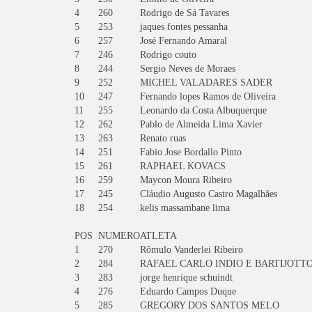
4
260
Rodrigo de Sá Tavares
5
253
jaques fontes pessanha
6
257
José Fernando Amaral
7
246
Rodrigo couto
8
244
Sergio Neves de Moraes
9
252
MICHEL VALADARES SADER
10
247
Fernando lopes Ramos de Oliveira
11
255
Leonardo da Costa Albuquerque
12
262
Pablo de Almeida Lima Xavier
13
263
Renato ruas
14
251
Fabio Jose Bordallo Pinto
15
261
RAPHAEL KOVACS
16
259
Maycon Moura Ribeiro
17
245
Cláudio Augusto Castro Magalhães
18
254
kelis massambane lima
POS
NUMERO
ATLETA
1
270
Rômulo Vanderlei Ribeiro
2
284
RAFAEL CARLO INDIO E BARTIJOTT
3
283
jorge henrique schuindt
4
276
Eduardo Campos Duque
5
285
GREGORY DOS SANTOS MELO