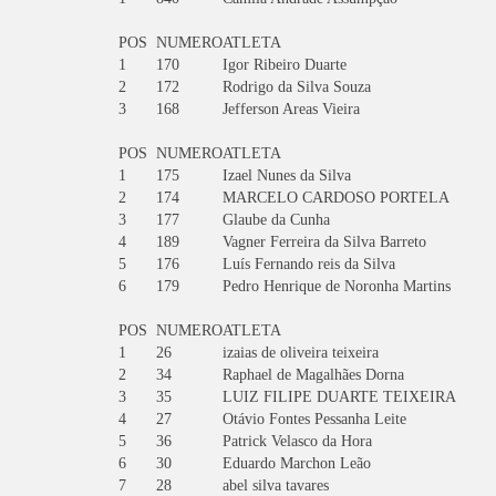
POS
NUMERO
ATLETA
1
170
Igor Ribeiro Duarte
2
172
Rodrigo da Silva Souza
3
168
Jefferson Areas Vieira
POS
NUMERO
ATLETA
1
175
Izael Nunes da Silva
2
174
MARCELO CARDOSO PORTELA
3
177
Glaube da Cunha
4
189
Vagner Ferreira da Silva Barreto
5
176
Luís Fernando reis da Silva
6
179
Pedro Henrique de Noronha Martins
POS
NUMERO
ATLETA
1
26
izaias de oliveira teixeira
2
34
Raphael de Magalhães Dorna
3
35
LUIZ FILIPE DUARTE TEIXEIRA
4
27
Otávio Fontes Pessanha Leite
5
36
Patrick Velasco da Hora
6
30
Eduardo Marchon Leão
7
28
abel silva tavares