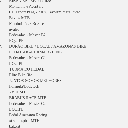
O
BIKE CENTER/bikefit28
Montanha e Aventura
Calil sport bike,VZAN,Levorim,metal ciclo
Búzios MTB
Mimimi Fuck Rce Team
avulso
Federados - Master B2
EQUIPE
A
DURÃO BIKE / LOCAL / AMAZONAS BIKE
PEDAL ARARUAMA RACING
Federados - Master C1
EQUIPE
TURMA DO PEDAL
Elite Bike Rio
JUNTOS SOMOS MELHORES
Fórmula/Bodytech
AVULSO
BRABUS RACE MTB
Federados - Master C2
EQUIPE
Pedal Araruama Racing
xtreme spirit MTB
bakefit