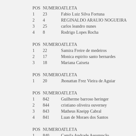
POS
NUMERO
ATLETA
1
23
Fabio Luiz Silva Fortuna
2
4
REGINALDO ARAUJO NOGUEIRA
3
25
carlos leandro nunes
4
8
Rodrigo Lopes Rocha
POS
NUMERO
ATLETA
1
22
Samira Freire de medeiros
2
17
Monica espirito santo bernardes
3
18
Mariana Caixeta
POS
NUMERO
ATLETA
1
20
Jhonattan Frez Vieira de Aguiar
POS
NUMERO
ATLETA
1
842
Guilherme barroso heringer
2
844
cristiano oliveira ouverney
3
843
Matheus Kneipp Cabral
4
841
Luan de Moraes dos Santos
POS
NUMERO
ATLETA
1
840
Camila Andrade Assumpção