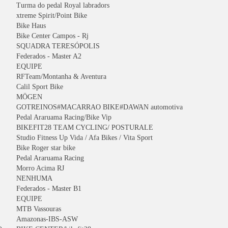
Turma do pedal Royal labradors
xtreme Spirit/Point Bike
Bike Haus
Bike Center Campos - Rj
SQUADRA TERESÓPOLIS
Federados - Master A2
EQUIPE
RFTeam/Montanha & Aventura
Calil Sport Bike
MÖGEN
GOTREINOS#MACARRAO BIKE#DAWAN automotiva
Pedal Araruama Racing/Bike Vip
BIKEFIT28 TEAM CYCLING/ POSTURALE
Studio Fitness Up Vida / Afa Bikes / Vita Sport
Bike Roger star bike
Pedal Araruama Racing
Morro Acima RJ
NENHUMA
Federados - Master B1
EQUIPE
MTB Vassouras
Amazonas-IBS-ASW