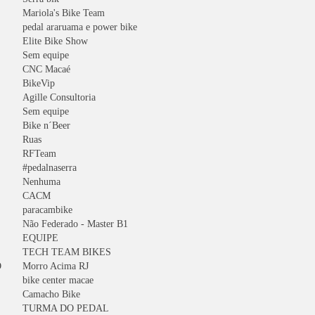
Mariola's Bike Team
pedal araruama e power bike
Elite Bike Show
Sem equipe
CNC Macaé
BikeVip
Agille Consultoria
Sem equipe
Bike n´Beer
Ruas
RFTeam
#pedalnaserra
Nenhuma
CACM
paracambike
Não Federado - Master B1
EQUIPE
TECH TEAM BIKES
O
Morro Acima RJ
bike center macae
Camacho Bike
TURMA DO PEDAL