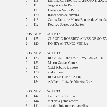
3
119
LEANDRO MAGNO BARROSO FALCÃ
4
113
Jorge Antonio Pasin
5
127
Frederico Vieira Peixoto
6
120
Iranel bello de oliveira
7
116
Carlos Tadeu de Moura Banhos de Almeida
8
112
Rodrigo Soares dos Santos
POS
NUMERO
ATLETA
1
125
CLAUDIO ROBERTO ALVES DE SOUZ
2
126
RONEY ANTUNES VIEIRA
POS
NUMERO
ATLETA
1
135
ROBSON LUIZ DA SILVA CARVALHO
2
133
Mauro Gaspar Gomes
3
131
Oziel Ribeiro Barrozo
4
130
andré Ibeas
132
ROGÉRIO DE CASTRO
134
Adalberto Luiz de Oliveira Cruz
POS
NUMERO
ATLETA
1
142
Carlos Alberto Silva
2
144
mauricio gomes cortes
3
141
osvaldo luiz moraes barcellos