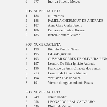
6
377
Igor da Silveira Moraes
POS
NUMERO
ATLETA
1
184
ulli martins
2
188
PAMELA CHERMOUT DE ANDRADE
3
187
Anna Clara Garia Fereira
4
186
Bárbara de Freitas Oliveira
5
185
Izabela Antunes Vilardo
POS
NUMERO
ATLETA
1
199
Rômulo Vantoir Néves
2
195
Eduardo guarilha
3
193
GUSMAR SOARES DE OLIVEIRA JUNI
4
197
Leandro Da Silva Ignácio Andrade
5
196
Francisco de Assis Chiapeta dos Santos
6
213
Leandro de Oliveira Munhão
7
194
Warlisson Dias de souza
8
191
Vicente de Aguiar Adamis Passos
POS
NUMERO
ATLETA
1
249
danilo baddini
2
258
LEONARDO LEAL CARVALHO
3
250
Eloilto de Oliveira