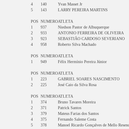
4
140
Yvan Masset Jr
5
143
LARRY PEREIRA MARTINS
POS
NUMERO
ATLETA
1
937
Niedson Pastor de Albuquerque
2
933
ANTONIO FERREIRA DE OLIVEIRA
3
923
SEBASTIÃO CARDOSO SEVERIANO
4
958
Roberto Silva Machado
POS
NUMERO
ATLETA
1
949
Félix Hermínio Pereira Júnior
POS
NUMERO
ATLETA
1
223
GABRIEL SOARES NASCIMENTO
2
225
José Caio da Silva Rosa
POS
NUMERO
ATLETA
1
374
Bruno Tavares Moreira
2
371
Patrick Santos
3
379
Mateus Farias dos Santos
4
375
Fernando Saleme Costa
5
378
Manoel Ricardo Gonçalves de Mello Resen