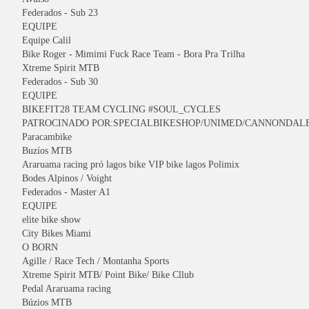
Federados - Sub 23
EQUIPE
Equipe Calil
Bike Roger - Mimimi Fuck Race Team - Bora Pra Trilha
Xtreme Spirit MTB
Federados - Sub 30
EQUIPE
BIKEFIT28 TEAM CYCLING #SOUL_CYCLES
PATROCINADO POR:SPECIALBIKESHOP/UNIMED/CANNONDAL
Paracambike
Buzíos MTB
Araruama racing pró lagos bike VIP bike lagos Polimix
Bodes Alpinos / Voight
Federados - Master A1
EQUIPE
elite bike show
City Bikes Miami
O BORN
Agille / Race Tech / Montanha Sports
Xtreme Spirit MTB/ Point Bike/ Bike Cllub
Pedal Araruama racing
Búzios MTB