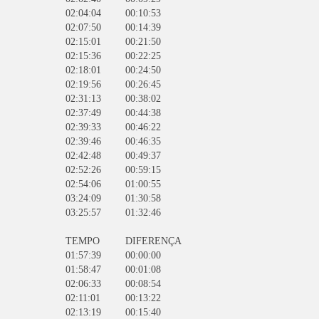
02:04:04
00:10:53
02:07:50
00:14:39
02:15:01
00:21:50
02:15:36
00:22:25
02:18:01
00:24:50
02:19:56
00:26:45
02:31:13
00:38:02
02:37:49
00:44:38
02:39:33
00:46:22
02:39:46
00:46:35
02:42:48
00:49:37
02:52:26
00:59:15
02:54:06
01:00:55
03:24:09
01:30:58
03:25:57
01:32:46
TEMPO
DIFERENÇA
01:57:39
00:00:00
01:58:47
00:01:08
02:06:33
00:08:54
02:11:01
00:13:22
02:13:19
00:15:40